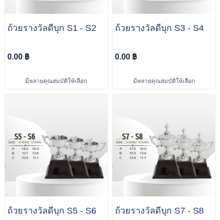
ถ้วยรางวัลดีบุก S1 - S2
ถ้วยรางวัลดีบุก S3 - S4
0.00 ฿
0.00 ฿
มีหลายคุณสมบัติให้เลือก
มีหลายคุณสมบัติให้เลือก
ถ้วยรางวัลดีบุก S5 - S6
ถ้วยรางวัลดีบุก S7 - S8