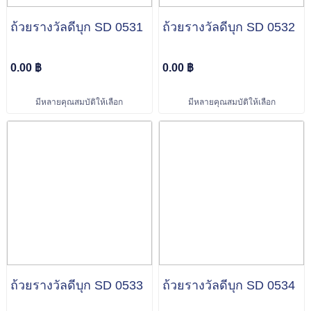
ถ้วยรางวัลดีบุก SD 0531
ถ้วยรางวัลดีบุก SD 0532
0.00 ฿
0.00 ฿
มีหลายคุณสมบัติให้เลือก
มีหลายคุณสมบัติให้เลือก
ถ้วยรางวัลดีบุก SD 0533
ถ้วยรางวัลดีบุก SD 0534