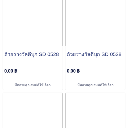
ถ้วยรางวัลดีบุก SD 0528
ถ้วยรางวัลดีบุก SD 0528
0.00 ฿
0.00 ฿
มีหลายคุณสมบัติให้เลือก
มีหลายคุณสมบัติให้เลือก