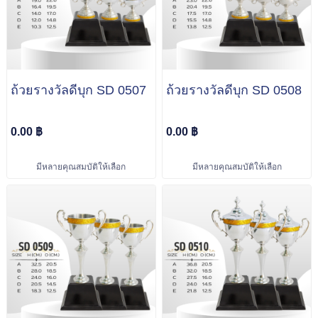
ถ้วยรางวัลดีบุก SD 0507
ถ้วยรางวัลดีบุก SD 0508
0.00 ฿
0.00 ฿
มีหลายคุณสมบัติให้เลือก
มีหลายคุณสมบัติให้เลือก