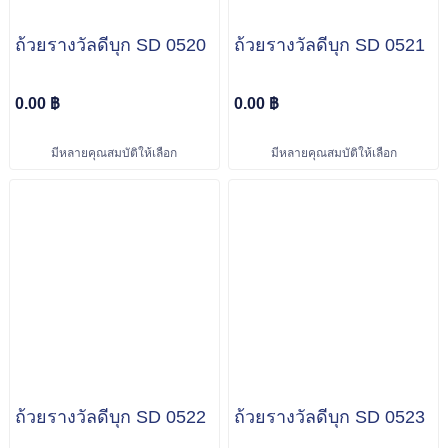
ถ้วยรางวัลดีบุก SD 0520
ถ้วยรางวัลดีบุก SD 0521
0.00 ฿
0.00 ฿
มีหลายคุณสมบัติให้เลือก
มีหลายคุณสมบัติให้เลือก
ถ้วยรางวัลดีบุก SD 0522
ถ้วยรางวัลดีบุก SD 0523