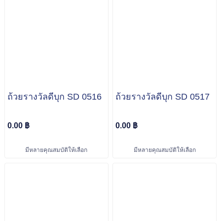
ถ้วยรางวัลดีบุก SD 0516
ถ้วยรางวัลดีบุก SD 0517
0.00 ฿
0.00 ฿
มีหลายคุณสมบัติให้เลือก
มีหลายคุณสมบัติให้เลือก