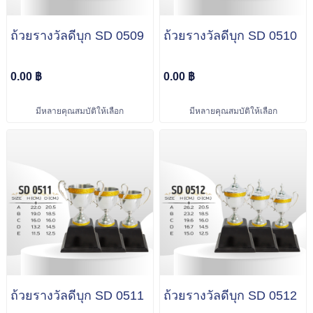
ถ้วยรางวัลดีบุก SD 0509
ถ้วยรางวัลดีบุก SD 0510
0.00 ฿
0.00 ฿
มีหลายคุณสมบัติให้เลือก
มีหลายคุณสมบัติให้เลือก
ถ้วยรางวัลดีบุก SD 0511
ถ้วยรางวัลดีบุก SD 0512