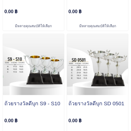
0.00 ฿
0.00 ฿
มีหลายคุณสมบัติให้เลือก
มีหลายคุณสมบัติให้เลือก
ถ้วยรางวัลดีบุก S9 - S10
ถ้วยรางวัลดีบุก SD 0501
0.00 ฿
0.00 ฿