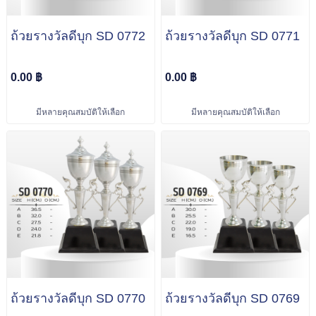
ถ้วยรางวัลดีบุก SD 0772
ถ้วยรางวัลดีบุก SD 0771
0.00 ฿
0.00 ฿
มีหลายคุณสมบัติให้เลือก
มีหลายคุณสมบัติให้เลือก
ถ้วยรางวัลดีบุก SD 0770
ถ้วยรางวัลดีบุก SD 0769