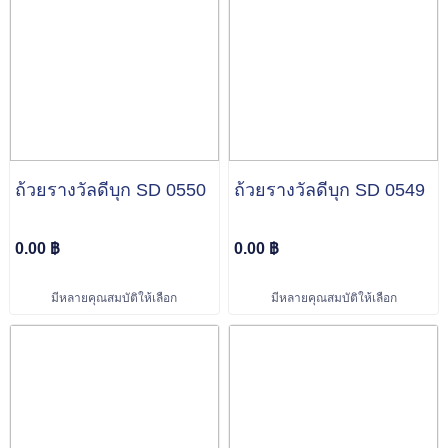
ถ้วยรางวัลดีบุก SD 0550
ถ้วยรางวัลดีบุก SD 0549
0.00 ฿
0.00 ฿
มีหลายคุณสมบัติให้เลือก
มีหลายคุณสมบัติให้เลือก