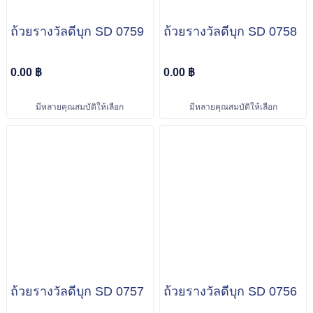
ถ้วยรางวัลดีบุก SD 0759
ถ้วยรางวัลดีบุก SD 0758
0.00 ฿
0.00 ฿
มีหลายคุณสมบัติให้เลือก
มีหลายคุณสมบัติให้เลือก
ถ้วยรางวัลดีบุก SD 0757
ถ้วยรางวัลดีบุก SD 0756