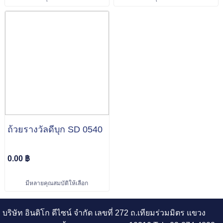
ถ้วยรางวัลดีบุก SD 0540
0.00 ฿
มีหลายคุณสมบัติให้เลือก
บริษัท อินดิโก ดีไซน์ จำกัด เลขที่ 272 ถ.เทียมร่วมมิตร แขวง