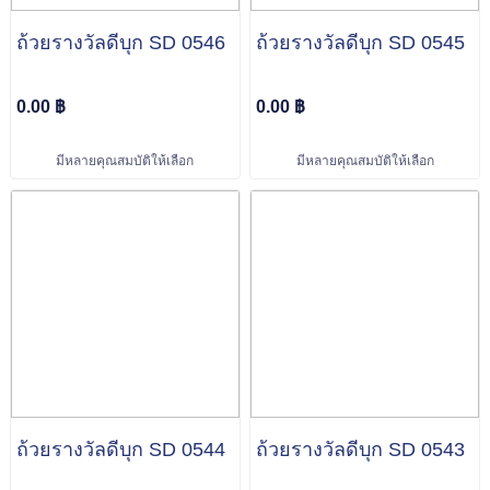
ถ้วยรางวัลดีบุก SD 0546
ถ้วยรางวัลดีบุก SD 0545
0.00 ฿
0.00 ฿
มีหลายคุณสมบัติให้เลือก
มีหลายคุณสมบัติให้เลือก
ถ้วยรางวัลดีบุก SD 0544
ถ้วยรางวัลดีบุก SD 0543