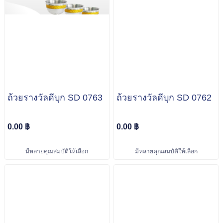
ถ้วยรางวัลดีบุก SD 0763
ถ้วยรางวัลดีบุก SD 0762
0.00 ฿
0.00 ฿
มีหลายคุณสมบัติให้เลือก
มีหลายคุณสมบัติให้เลือก