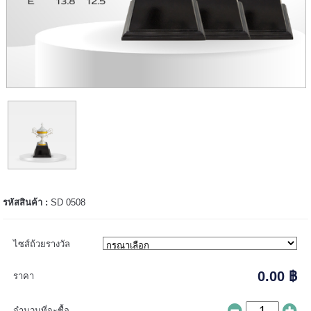
รหัสสินค้า :
SD 0508
ไซส์ถ้วยรางวัล
0.00 ฿
ราคา
จำนวนที่จะซื้อ