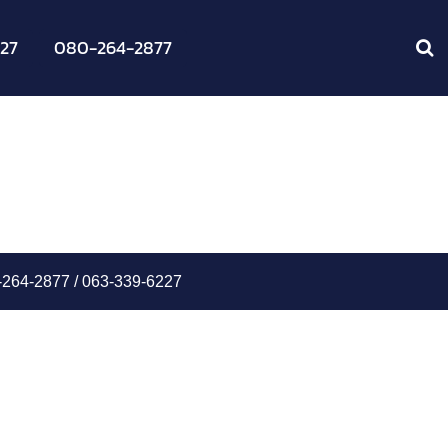
27
080-264-2877
-264-2877 /
063-339-6227