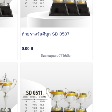
ถ้วยรางวัลดีบุก SD 0507
0.00 ฿
มีหลายคุณสมบัติให้เลือก