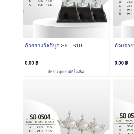
ถ้วยรางวัลดีบุก S9 - S10
ถ้วยราง
0.00 ฿
0.00 ฿
มีหลายคุณสมบัติให้เลือก