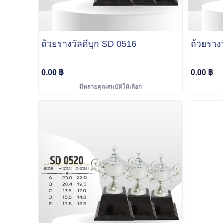
ถ้วยรางวัลดีบุก SD 0516
ถ้วยราง
0.00 ฿
0.00 ฿
มีหลายคุณสมบัติให้เลือก