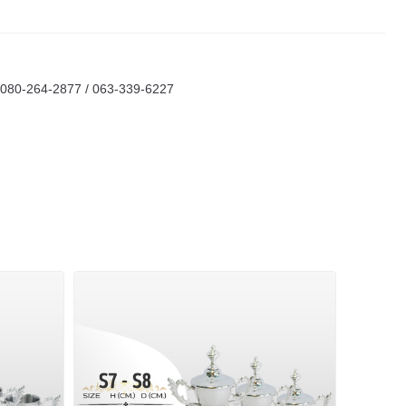
4 / 080-264-2877 / 063-339-6227