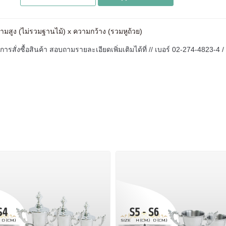
มสูง (ไม่รวมฐานไม้) x ความกว้าง (รวมหูถ้วย)
ารสั่งซื้อสินค้า สอบถามรายละเอียดเพิ่มเติมได้ที่ // เบอร์ 02-274-4823-