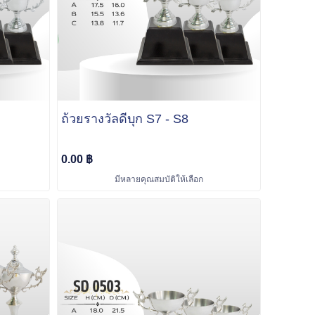
ถ้วยรางวัลดีบุก S7 - S8
0.00 ฿
มีหลายคุณสมบัติให้เลือก