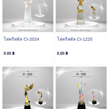
โล่คริสตัล CI-2024
โล่คริสตัล CI-1225
0.00 ฿
0.00 ฿