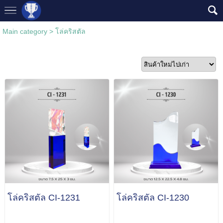
Main category
>
โล่คริสตัล
โล่คริสตัล CI-1231
โล่คริสตัล CI-1230