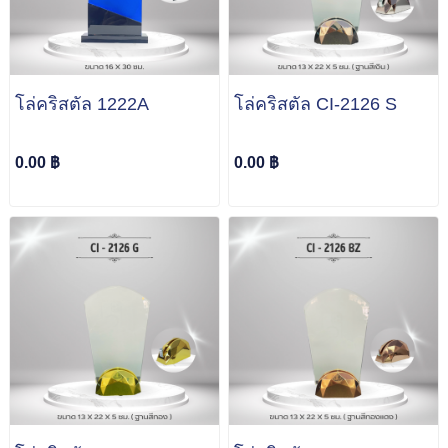
โล่คริสตัล 1222A
โล่คริสตัล CI-2126 S
0.00 ฿
0.00 ฿