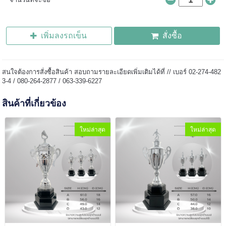
เพิ่มลงรถเข็น
สั่งซื้อ
สนใจต้องการสั่งซื้อสินค้า สอบถามรายละเอียดเพิ่มเติมได้ที่ // เบอร์ 02-274-482
3-4 / 080-264-2877 / 063-339-6227
สินค้าที่เกี่ยวข้อง
ใหม่ล่าสุด
ใหม่ล่าสุด