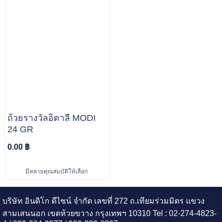
ถ้วยรางวัลอิตาลี MODI
24 GR
0.00 ฿
มีหลายคุณสมบัติให้เลือก
บริษัท อินดิโก ดีไซน์ จำกัด เลขที่ 272 ถ.เทียมร่วมมิตร แขวง
สามเสนนอก เขตห้วยขวาง กรุงเทพฯ 10310 Tel : 02-274-4823-