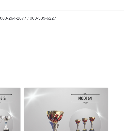
4 / 080-264-2877 / 063-339-6227