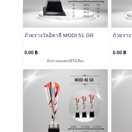
ถ้วยรางวัลอิตาลี MODI 51 GR
ถ้วยราง
0.00 ฿
0.00 ฿
มีหลายคุณสมบัติให้เลือก