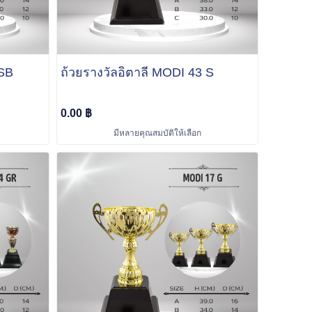
 SB
ถ้วยรางวัลอิตาลี MODI 43 S
0.00 ฿
มีหลายคุณสมบัติให้เลือก