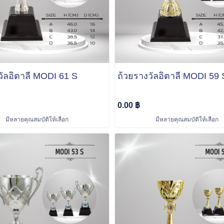
วัลอิตาลี MODI 61 S
ถ้วยรางวัลอิตาลี MODI 59 
0.00 ฿
มีหลายคุณสมบัติให้เลือก
มีหลายคุณสมบัติให้เลือก