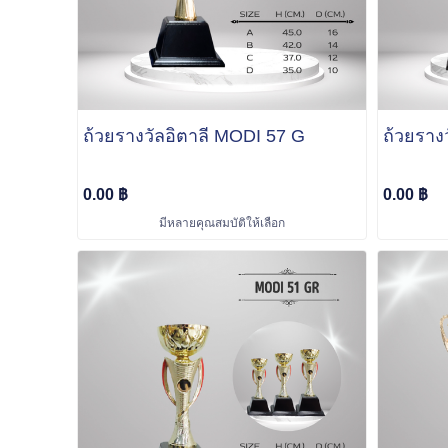
ถ้วยรางวัลอิตาลี MODI 57 G
ถ้วยราง
0.00 ฿
0.00 ฿
มีหลายคุณสมบัติให้เลือก